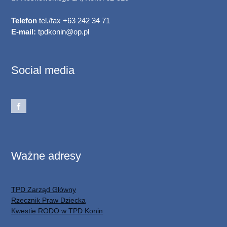
Telefon
tel./fax +63 242 34 71
E-mail:
tpdkonin@op.pl
Social media
Ważne adresy
TPD Zarząd Główny
Rzecznik Praw Dziecka
Kwestie RODO w TPD Konin