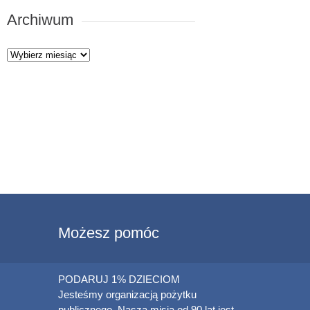
Archiwum
Archiwum
Możesz pomóc
PODARUJ 1% DZIECIOM
Jesteśmy organizacją pożytku
publicznego. Naszą misją od 90 lat jest