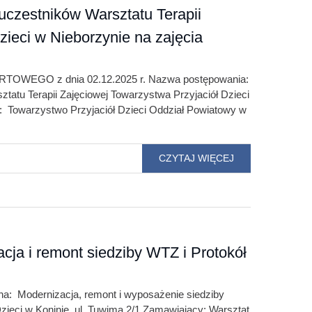
czestników Warsztatu Terapii
zieci w Nieborzynie na zajęcia
EGO z dnia 02.12.2025 r. Nazwa postępowania:
atu Terapii Zajęciowej Towarzystwa Przyjaciół Dzieci
: Towarzystwo Przyjaciół Dzieci Oddział Powiatowy w
CZYTAJ WIĘCEJ
cja i remont siedziby WTZ i Protokół
 Modernizacja, remont i wyposażenie siedziby
Dzieci w Koninie, ul. Tuwima 2/1 Zamawiający: Warsztat