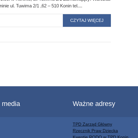
nie ul. Tuwima 2/1 ,62 – 510 Konin tel....
CZYTAJ WIĘCEJ
l media
Ważne adresy
TPD Zarząd Główny
Rzecznik Praw Dziecka
Kwestie RODO w TPD Konin