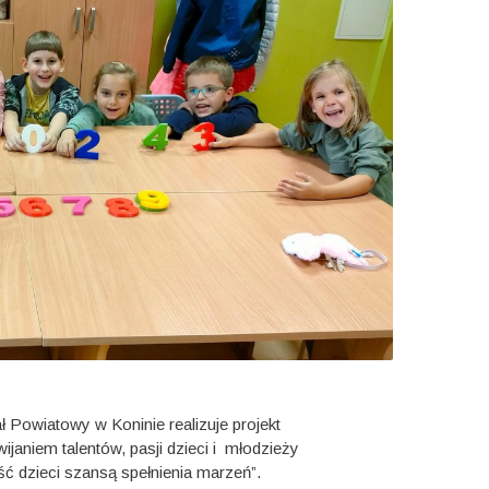
 Powiatowy w Koninie realizuje projekt
wijaniem
talentów,
pasji
dzieci
i
m
łodzieży
ć dzieci szansą spełnienia marzeń”.