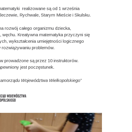
 matematyki realizowane są od 1 września
 Kleczewie, Rychwale, Starym Mieście i Skulsku.
na rozwój całego organizmu dziecka,
, węchu. K
reatywna
matematyka
przyczyni
się
ych,
wykształcenia
umiejętności
logicznego
w
rozwiązywaniu
problemów.
ów prowadzone są przez 10 instruktorów.
pewniony jest poczęstunek.
Samorządu Województwa Wielkopolskiego”