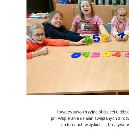
Towarzystwo Przyjaciół Dzieci Oddział
pn:
Wspieranie
działań
związanych
z
roz
na
terenach
wiejskich
–
„Kreatywnoś