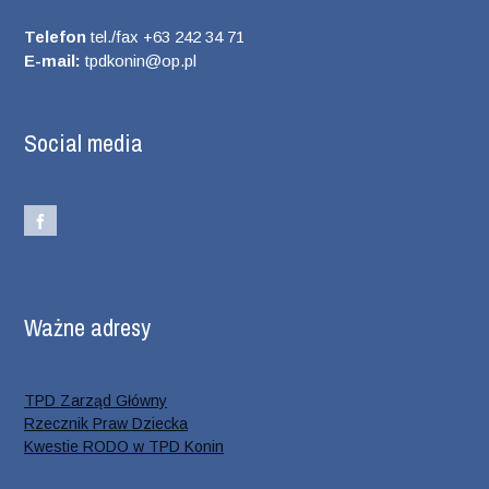
Telefon
tel./fax +63 242 34 71
E-mail:
tpdkonin@op.pl
Social media
Ważne adresy
TPD Zarząd Główny
Rzecznik Praw Dziecka
Kwestie RODO w TPD Konin