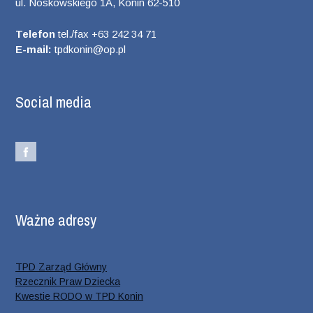
ul. Noskowskiego 1A, Konin 62-510
Telefon
tel./fax +63 242 34 71
E-mail:
tpdkonin@op.pl
Social media
Ważne adresy
TPD Zarząd Główny
Rzecznik Praw Dziecka
Kwestie RODO w TPD Konin