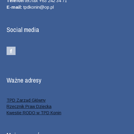
Telefon
tel./fax +63 242 34 71
E-mail:
tpdkonin@op.pl
Social media
Ważne adresy
TPD Zarząd Główny
Rzecznik Praw Dziecka
Kwestie RODO w TPD Konin