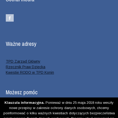
Ważne adresy
TPD Zarząd Główny
Rzecznik Praw Dziecka
Kwestie RODO w TPD Konin
Możesz pomóc
Klauzula informacyjna.
Ponieważ w dniu 25 maja 2018 roku weszły
nowe przepisy w zakresie ochrony danych osobowych, chcemy
PODARUJ 1% DZIECIOM
poinformować o kilku ważnych kwestiach dotyczących bezpieczeństwa
Jesteśmy organizacją pożytku publicznego. Naszą misją od